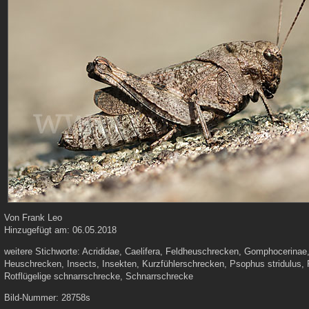
Von
Frank Leo
Hinzugefügt am:
06.05.2018
weitere Stichworte:
Acrididae, Caelifera, Feldheuschrecken, Gomphocerinae
Heuschrecken, Insects, Insekten, Kurzfühlerschrecken, Psophus stridulus, 
Rotflügelige schnarrschrecke, Schnarrschrecke
Bild-Nummer:
28758s