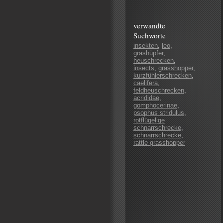
verwandte
Suchworte
insekten
,
leo
,
grashüpfer
,
heuschrecken
,
insects
,
grasshopper
,
kurzfühlerschrecken
,
caelifera
,
feldheuschrecken
,
acrididae
,
gomphocerinae
,
psophus stridulus
,
rotflügelige
schnarrschrecke
,
schnarrschrecke
,
rattle grasshopper