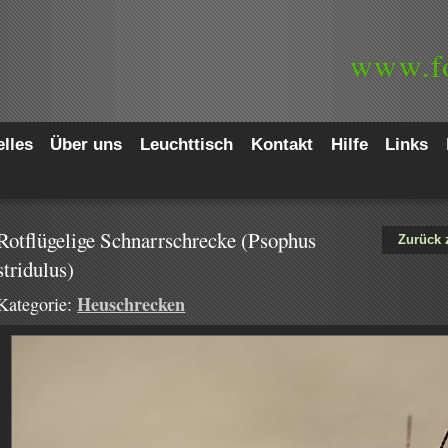
www.
f
lles
Über uns
Leuchttisch
Kontakt
Hilfe
Links
Rotflügelige Schnarrschrecke (Psophus
Zurück 
stridulus)
Heuschrecken
Kategorie: