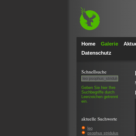
Home
Galerie
Aktue
Datenschutz
Schnell­suche
Geben Sie hier Ihre
Such­begriffe durch
Leer­zeichen getrennt
ein.
aktuelle Suchworte
leo
psophus stridulus