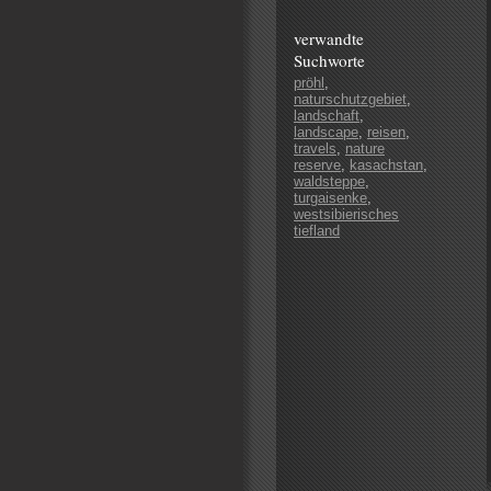
verwandte
Suchworte
pröhl
,
naturschutzgebiet
,
landschaft
,
landscape
,
reisen
,
travels
,
nature
reserve
,
kasachstan
,
waldsteppe
,
turgaisenke
,
westsibierisches
tiefland