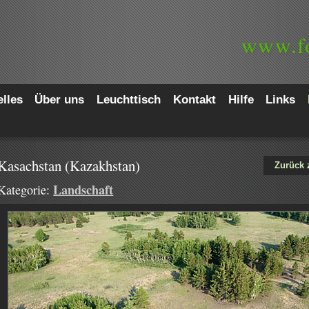
www.
f
lles
Über uns
Leuchttisch
Kontakt
Hilfe
Links
Kasachstan (Kazakhstan)
Zurück 
Landschaft
Kategorie: