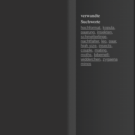
verwandte
Suchworte
hochformat
,
kopula
,
paarung
,
insekten
,
schmetterlinge
,
nachtfalter
,
leo
,
paar
,
high size
,
insects
,
couple
,
mating
,
moths
,
bibernell-
widderchen
,
zygaena
minos