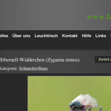
www.
f
lles
Über uns
Leuchttisch
Kontakt
Hilfe
Links
Bibernell-Widderchen (Zygaena minos)
Zurück 
Schmetterlinge
Kategorie: