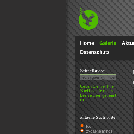
Home
Galerie
Aktue
Datenschutz
Schnell­suche
Geben Sie hier Ihre
Such­begriffe durch
Leer­zeichen getrennt
ein.
aktuelle Suchworte
leo
zygaena minos