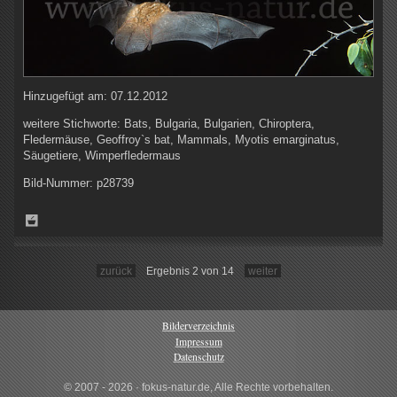
Hinzugefügt am:
07.12.2012
weitere Stichworte:
Bats, Bulgaria, Bulgarien, Chiroptera,
Fledermäuse, Geoffroy`s bat, Mammals, Myotis emarginatus,
Säugetiere, Wimperfledermaus
Bild-Nummer:
p28739
zurück
Ergebnis 2 von 14
weiter
Bilderverzeichnis
Impressum
Datenschutz
© 2007 - 2026 · fokus-natur.de, Alle Rechte vorbehalten.