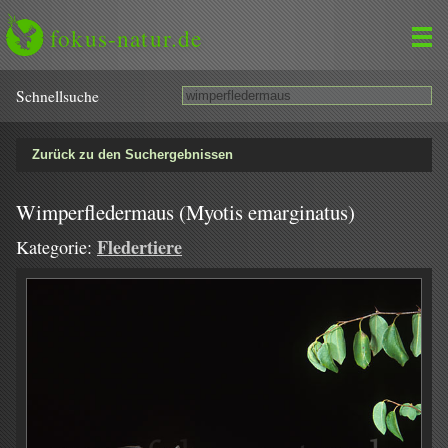
fokus-natur.de
Schnell­suche
Zurück zu den Suchergebnissen
Wimperfledermaus (Myotis emarginatus)
Fledertiere
Kategorie: