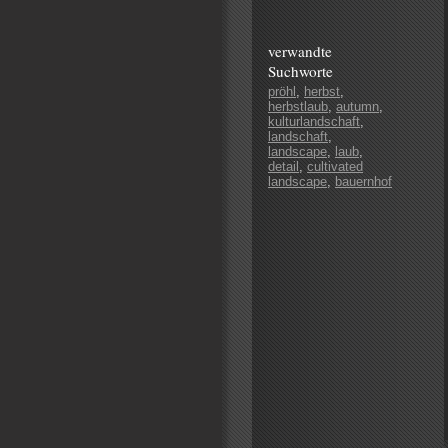
verwandte
Suchworte
pröhl
,
herbst
,
herbstlaub
,
autumn
,
kulturlandschaft
,
landschaft
,
landscape
,
laub
,
detail
,
cultivated
landscape
,
bauernhof