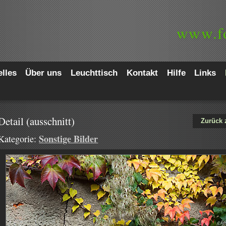
www.
f
lles
Über uns
Leuchttisch
Kontakt
Hilfe
Links
Detail (ausschnitt)
Zurück 
Sonstige Bilder
Kategorie: