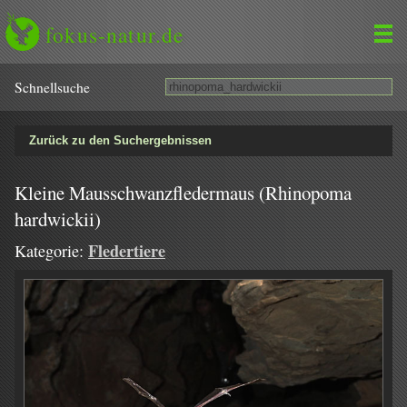
fokus-natur.de
Schnell­suche
Zurück zu den Suchergebnissen
Kleine Mausschwanzfledermaus (Rhinopoma
hardwickii)
Fledertiere
Kategorie: