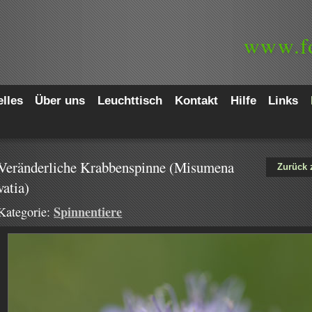
www.
f
lles
Über uns
Leuchttisch
Kontakt
Hilfe
Links
Veränderliche Krabbenspinne (Misumena
Zurück 
vatia)
Spinnentiere
Kategorie: