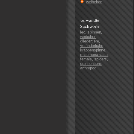
weibchen
verwandte
Suchworte
leo
,
spinnen
,
weibchen
,
gliedertiere
,
veränderliche
krabbenspinne
,
misumena vatia
,
female
,
spiders
,
spinnentiere
,
arthropod