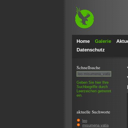
Home
Galerie
Aktue
Datenschutz
Schnell­suche
Geben Sie hier Ihre
Such­begriffe durch
Leer­zeichen getrennt
ein.
aktuelle Suchworte
leo
misumena vatia