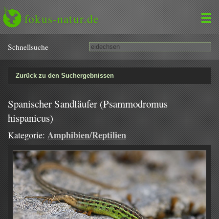
fokus-natur.de
Schnell­suche
Zurück zu den Suchergebnissen
Spanischer Sandläufer (Psammodromus
hispanicus)
Amphibien/Reptilien
Kategorie: