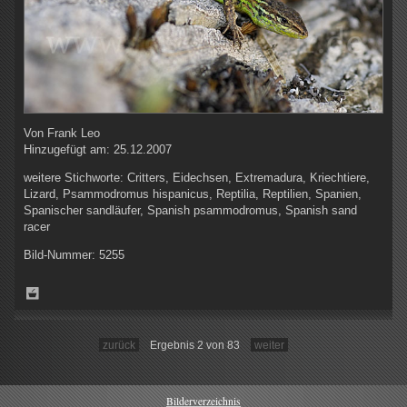
Von
Frank Leo
Hinzugefügt am:
25.12.2007
weitere Stichworte:
Critters, Eidechsen, Extremadura, Kriechtiere,
Lizard, Psammodromus hispanicus, Reptilia, Reptilien, Spanien,
Spanischer sandläufer, Spanish psammodromus, Spanish sand
racer
Bild-Nummer:
5255
zurück
Ergebnis 2 von 83
weiter
Bilderverzeichnis