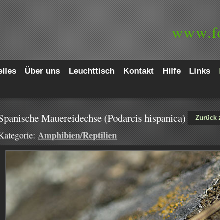
www.
f
lles
Über uns
Leuchttisch
Kontakt
Hilfe
Links
Spanische Mauereidechse (Podarcis hispanica)
Zurück 
Amphibien/Reptilien
Kategorie: