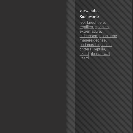
verwandte
Suchworte
leo
,
kriechtiere
,
reptilien
,
spanien
,
extremadura
,
eidechsen
,
spanische
mauereidechse
,
podarcis hispanica
,
critters
,
reptilia
,
lizard
,
iberian wall
lizard