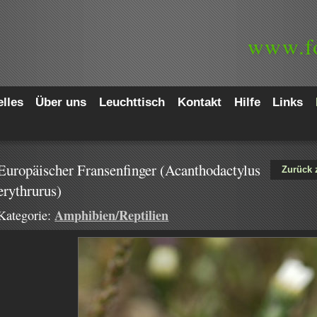
www.
f
lles
Über uns
Leuchttisch
Kontakt
Hilfe
Links
Europäischer Fransenfinger (Acanthodactylus
Zurück 
erythrurus)
Amphibien/Reptilien
Kategorie: