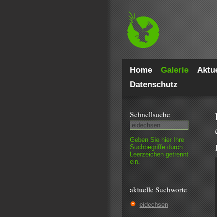
Home
Galerie
Aktue
Datenschutz
Schnell­suche
Geben Sie hier Ihre
Such­begriffe durch
Leer­zeichen getrennt
ein.
aktuelle Suchworte
eidechsen