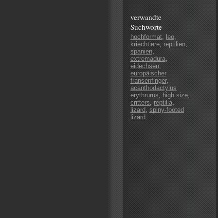
verwandte
Suchworte
hochformat
,
leo
,
kriechtiere
,
reptilien
,
spanien
,
extremadura
,
eidechsen
,
europäischer
fransenfinger
,
acanthodactylus
erythrurus
,
high size
,
critters
,
reptilia
,
lizard
,
spiny-footed
lizard