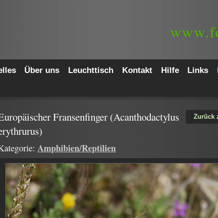
www.
f
lles
Über uns
Leuchttisch
Kontakt
Hilfe
Links
Europäischer Fransenfinger (Acanthodactylus
Zurück 
erythrurus)
Amphibien/Reptilien
Kategorie: