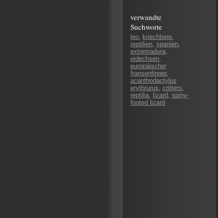
verwandte
Suchworte
leo
,
kriechtiere
,
reptilien
,
spanien
,
extremadura
,
eidechsen
,
europäischer
fransenfinger
,
acanthodactylus
erythrurus
,
critters
,
reptilia
,
lizard
,
spiny-
footed lizard