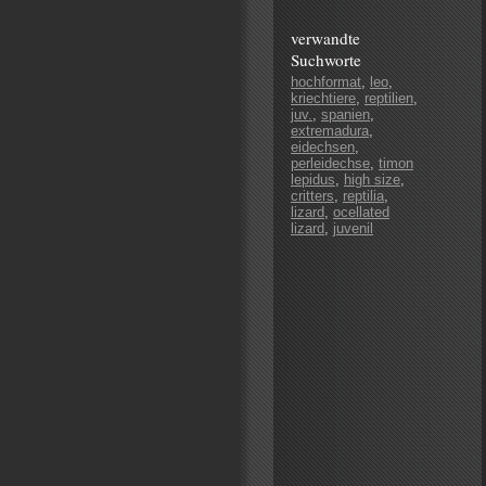
verwandte
Suchworte
hochformat
,
leo
,
kriechtiere
,
reptilien
,
juv.
,
spanien
,
extremadura
,
eidechsen
,
perleidechse
,
timon
lepidus
,
high size
,
critters
,
reptilia
,
lizard
,
ocellated
lizard
,
juvenil