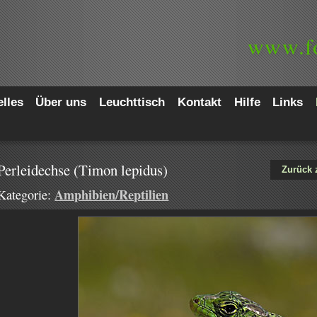
www.
f
lles
Über uns
Leuchttisch
Kontakt
Hilfe
Links
Perleidechse (Timon lepidus)
Zurück 
Amphibien/Reptilien
Kategorie: