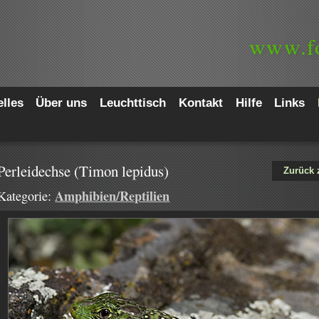
www.
f
lles
Über uns
Leuchttisch
Kontakt
Hilfe
Links
Perleidechse (Timon lepidus)
Zurück 
Amphibien/Reptilien
Kategorie: