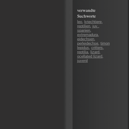
verwandte
Suchworte
leo
,
kriechtiere
,
reptilien
,
juv.
,
spanien
,
extremadura
,
eidechsen
,
perleidechse
,
timon
lepidus
,
critters
,
reptilia
,
lizard
,
ocellated lizard
,
juvenil