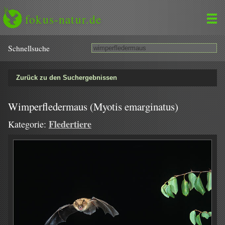
fokus-natur.de
Schnell­suche
Zurück zu den Suchergebnissen
Wimperfledermaus (Myotis emarginatus)
Fledertiere
Kategorie: