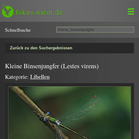
fokus-natur.de
Schnell­suche
Zurück zu den Suchergebnissen
Kleine Binsenjungfer (Lestes virens)
Libellen
Kategorie: