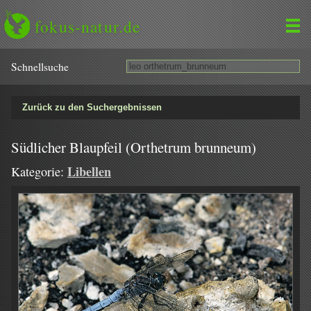
fokus-natur.de
Schnell­suche
Zurück zu den Suchergebnissen
Südlicher Blaupfeil (Orthetrum brunneum)
Libellen
Kategorie: