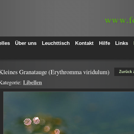
www.
f
lles
Über uns
Leuchttisch
Kontakt
Hilfe
Links
Kleines Granatauge (Erythromma viridulum)
Zurück 
Libellen
Kategorie: