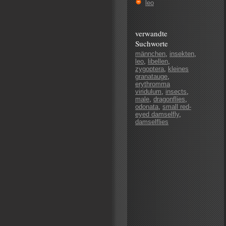
leo
verwandte
Suchworte
männchen
,
insekten
,
leo
,
libellen
,
zygoptera
,
kleines
granatauge
,
erythromma
viridulum
,
insects
,
male
,
dragonflies
,
odonata
,
small red-
eyed damselfly
,
damselflies