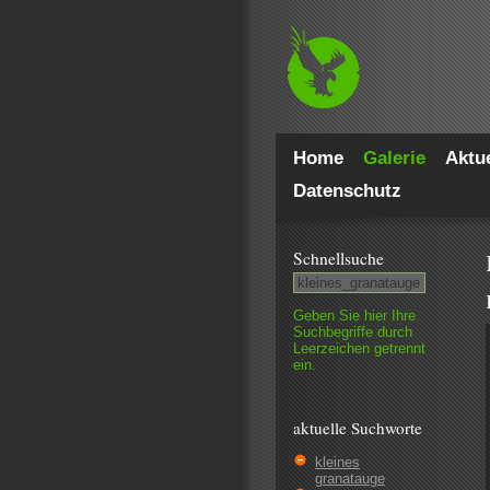
Home
Galerie
Aktue
Datenschutz
Schnell­suche
Geben Sie hier Ihre
Such­begriffe durch
Leer­zeichen getrennt
ein.
aktuelle Suchworte
kleines
granatauge