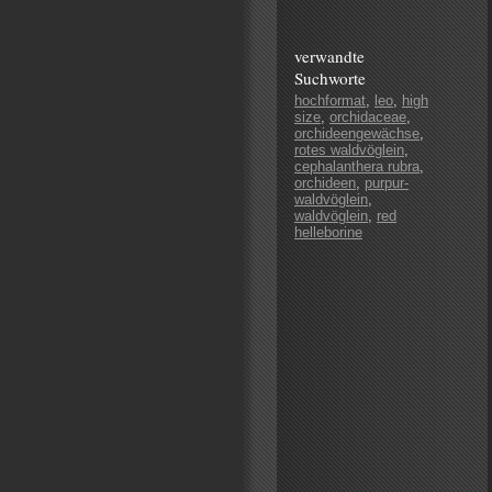
verwandte
Suchworte
hochformat
,
leo
,
high
size
,
orchidaceae
,
orchideengewächse
,
rotes waldvöglein
,
cephalanthera rubra
,
orchideen
,
purpur-
waldvöglein
,
waldvöglein
,
red
helleborine