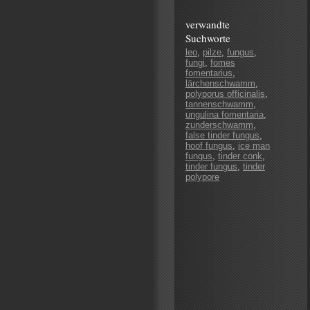
verwandte
Suchworte
leo
,
pilze
,
fungus
,
fungi
,
fomes
fomentarius
,
lärchenschwamm
,
polyporus officinalis
,
tannenschwamm
,
ungulina fomentaria
,
zunderschwamm
,
false tinder fungus
,
hoof fungus
,
ice man
fungus
,
tinder conk
,
tinder fungus
,
tinder
polypore