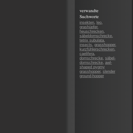
verwandte
Suchworte
insekten
,
leo
,
grashüpfer
,
heuschrecken
,
säbeldornschrecke
,
tetrix subulata
,
insects
,
grasshopper
,
kurzfühlerschrecken
,
caelifera
,
dornschrecke
,
säbel-
dornschrecke
,
awl-
shaped pygmy
grasshopper
,
slender
ground-hopper