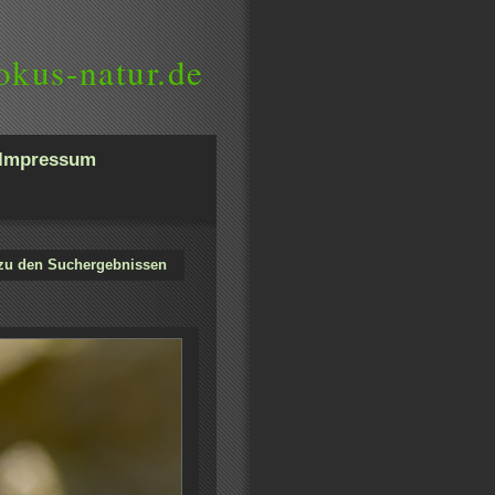
okus-natur.de
Impressum
zu den Suchergebnissen