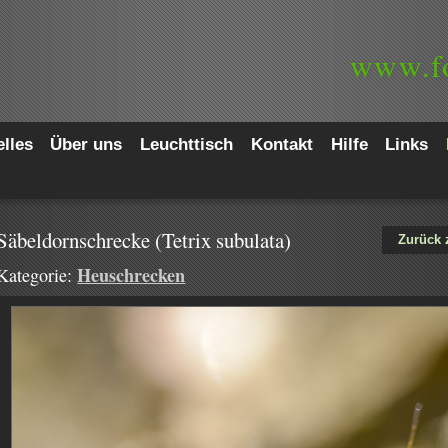
www.
f
lles
Über uns
Leuchttisch
Kontakt
Hilfe
Links
Säbeldornschrecke (Tetrix subulata)
Zurück 
Heuschrecken
Kategorie: