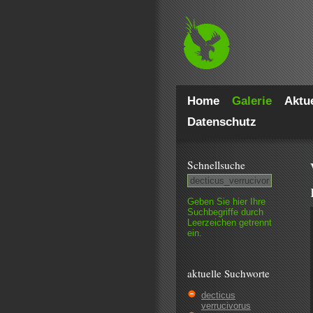
Home
Galerie
Aktue
Datenschutz
Schnell­suche
Geben Sie hier Ihre
Such­begriffe durch
Leer­zeichen getrennt
ein.
aktuelle Suchworte
decticus
verrucivorus