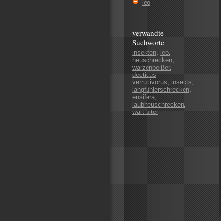
leo
verwandte
Suchworte
insekten
,
leo
,
heuschrecken
,
warzenbeißer
,
decticus
verrucivorus
,
insects
,
langfühlerschrecken
,
ensifera
,
laubheuschrecken
,
wart-biter