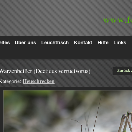
www.
f
lles
Über uns
Leuchttisch
Kontakt
Hilfe
Links
Warzenbeißer (Decticus verrucivorus)
Zurück 
Heuschrecken
Kategorie: