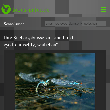
fokus-natur.de
Schnell­suche
Ihre Suchergebnisse zu "small_red-
eyed_damselfly, weibchen"