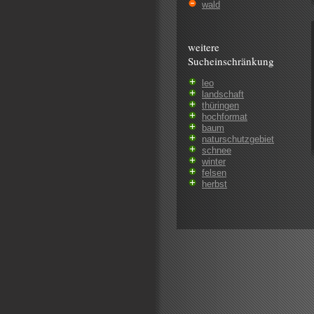
wald
weitere
Sucheinschränkung
leo
landschaft
thüringen
hochformat
baum
naturschutzgebiet
schnee
winter
felsen
herbst