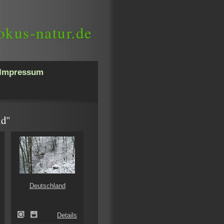
okus-natur.de
Impressum
ld"
Deutschland
Details