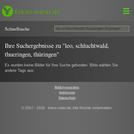
fokus-natur.de
Schnell­suche
Ihre Suchergebnisse zu "leo, schluchtwald,
thueringen, thüringen"
Es wurden keine Bilder für Ihre Suche gefunden. Bitte wählen Sie
andere Tags aus.
Bilderverzeichnis
Impressum
Datenschutz
© 2007 - 2026 · fokus-natur.de, Alle Rechte vorbehalten.