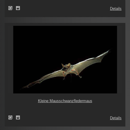
Details
Kleine Mausschwanzfledermaus
Details