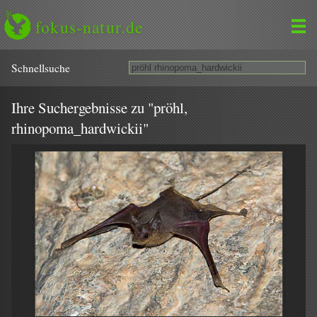
fokus-natur.de
Schnell­suche
Ihre Suchergebnisse zu "pröhl,
rhinopoma_hardwickii"