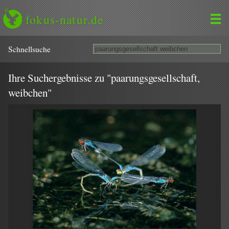
fokus-natur.de
Schnell­suche
Ihre Suchergebnisse zu "paarungsgesellschaft,
weibchen"