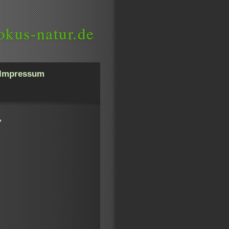
okus-natur.de
Impressum
"