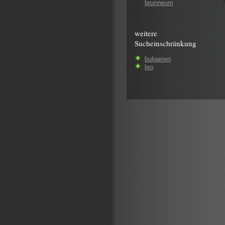
brunneum
weitere
Sucheinschränkung
bulgarien
leo