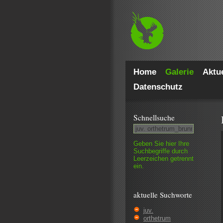
Home
Galerie
Aktue
Datenschutz
Schnell­suche
Geben Sie hier Ihre
Such­begriffe durch
Leer­zeichen getrennt
ein.
aktuelle Suchworte
juv.
orthetrum