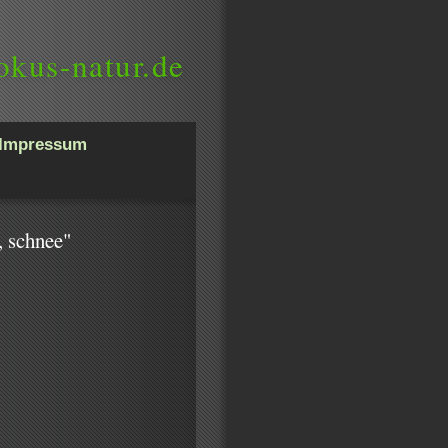
okus-natur.de
Impressum
, schnee"