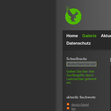
Home
Galerie
Aktue
Datenschutz
Schnell­suche
Geben Sie hier Ihre
Such­begriffe durch
Leer­zeichen getrennt
ein.
aktuelle Suchworte
deutschland
leo