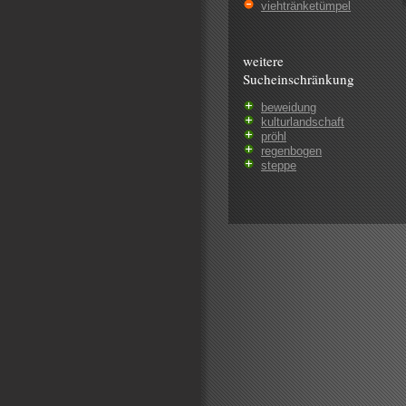
viehtränketümpel
weitere
Sucheinschränkung
beweidung
kulturlandschaft
pröhl
regenbogen
steppe