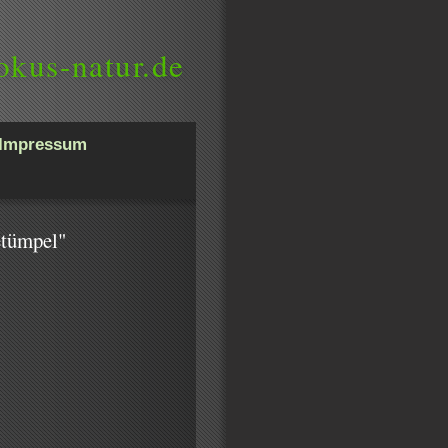
okus-natur.de
Impressum
etümpel"