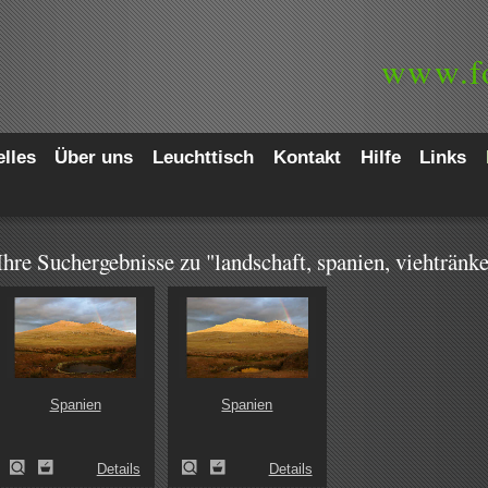
www.
f
lles
Über uns
Leuchttisch
Kontakt
Hilfe
Links
Ihre Suchergebnisse zu "landschaft, spanien, viehtränk
Spanien
Spanien
Details
Details