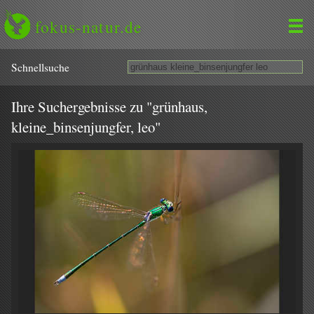
fokus-natur.de
Schnell­suche
Ihre Suchergebnisse zu "grünhaus,
kleine_binsenjungfer, leo"