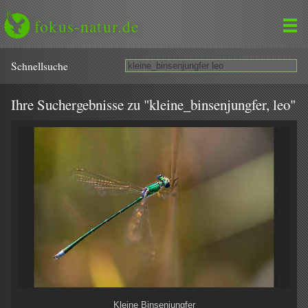
fokus-natur.de
Schnell­suche
Ihre Suchergebnisse zu "kleine_binsenjungfer, leo"
Kleine Binsenjungfer