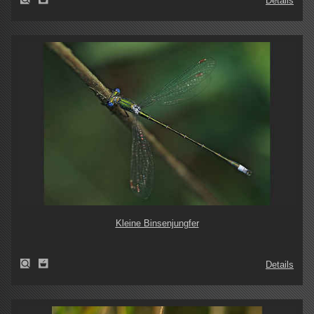
Details
Kleine Binsenjungfer
Details