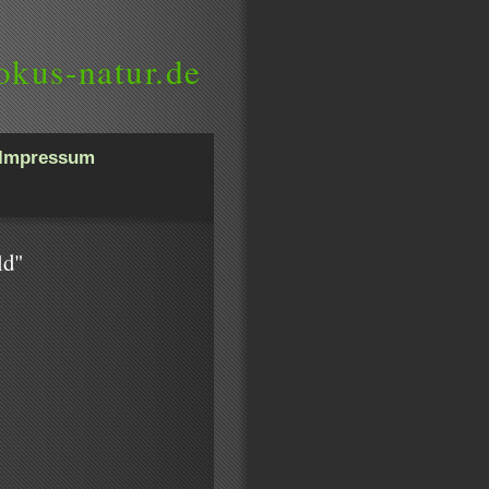
okus-natur.de
Impressum
ld"