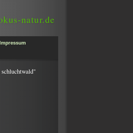
okus-natur.de
Impressum
, schluchtwald"