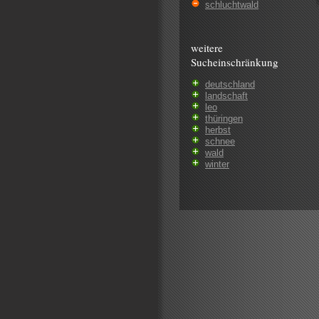
schluchtwald
weitere
Sucheinschränkung
deutschland
landschaft
leo
thüringen
herbst
schnee
wald
winter