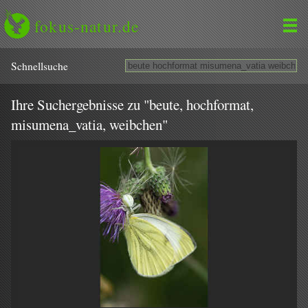
fokus-natur.de
Schnell­suche
Ihre Suchergebnisse zu "beute, hochformat,
misumena_vatia, weibchen"