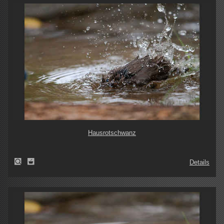
Hausrotschwanz
Details