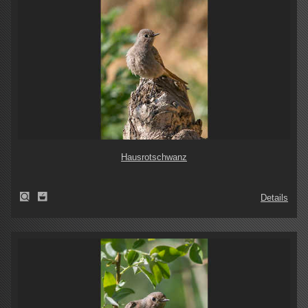
Hausrotschwanz
Details