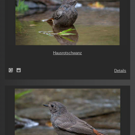
Hausrotschwanz
Details