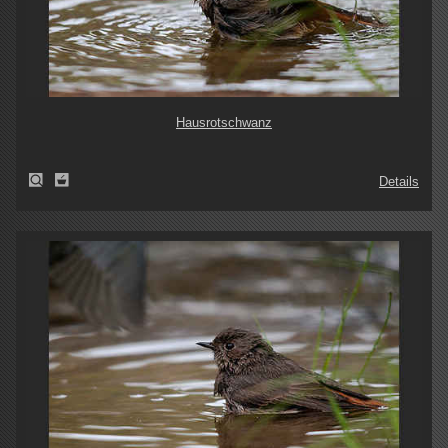
Hausrotschwanz
Details