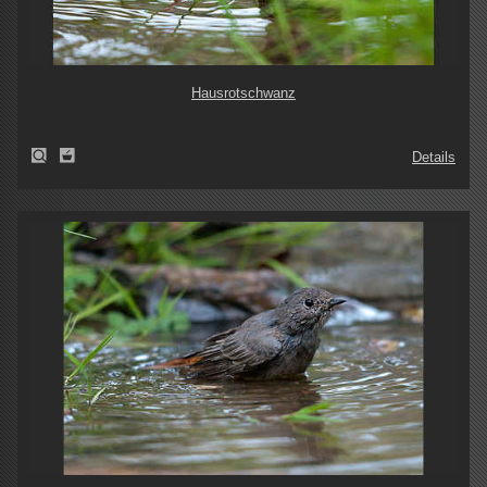
Hausrotschwanz
Details