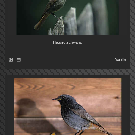
Hausrotschwanz
Details