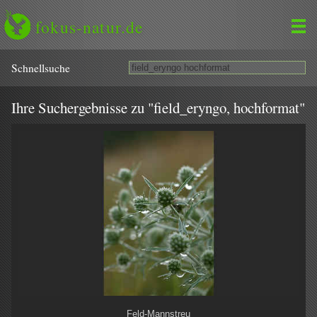
fokus-natur.de
Schnell­suche
Ihre Suchergebnisse zu "field_eryngo, hochformat"
Feld-Mannstreu