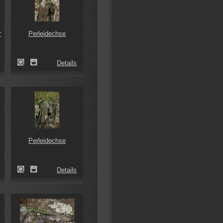
r
Perleidechse
Details
Perleidechse
Details