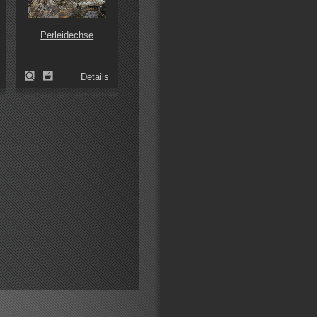
Perleidechse
Details