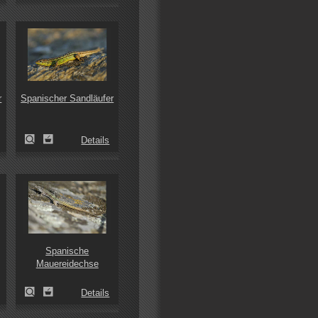
r
Spanischer Sandläufer
Details
Spanische
Mauereidechse
Details