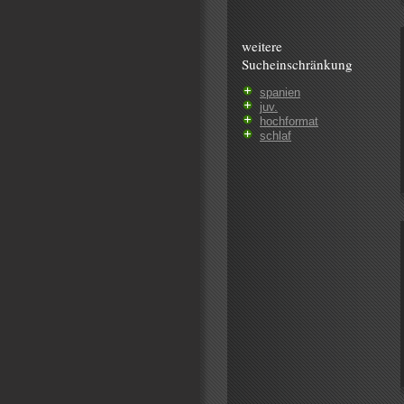
weitere
Sucheinschränkung
spanien
juv.
hochformat
schlaf