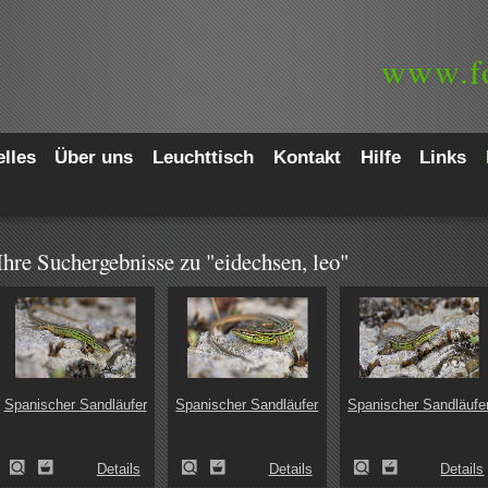
www.
f
lles
Über uns
Leuchttisch
Kontakt
Hilfe
Links
Ihre Suchergebnisse zu "eidechsen, leo"
Spanischer Sandläufer
Spanischer Sandläufer
Spanischer Sandläufe
Details
Details
Details