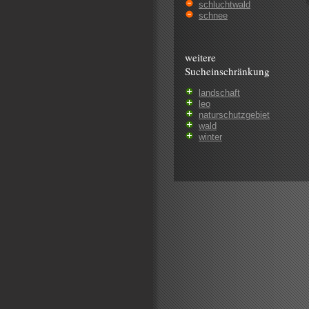
schluchtwald
schnee
weitere
Sucheinschränkung
landschaft
leo
naturschutzgebiet
wald
winter