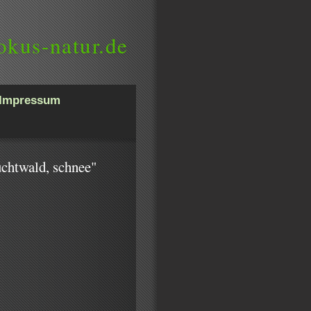
okus-natur.de
Impressum
uchtwald, schnee"