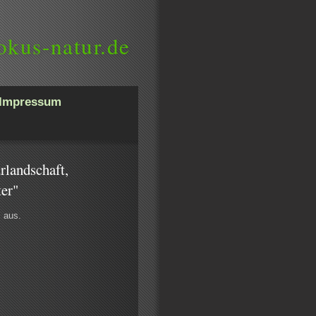
okus-natur.de
Impressum
rlandschaft,
ter"
s aus.