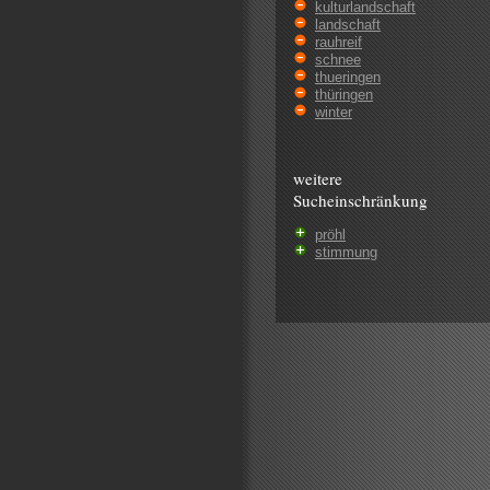
kulturlandschaft
landschaft
rauhreif
schnee
thueringen
thüringen
winter
weitere
Sucheinschränkung
pröhl
stimmung