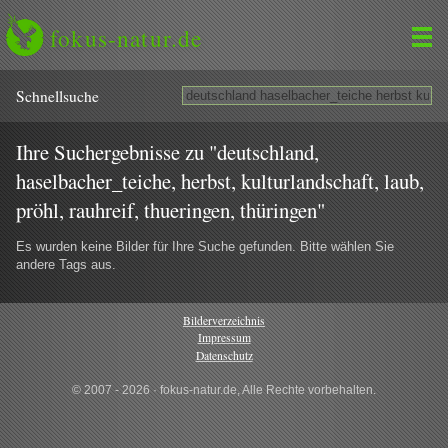
fokus-natur.de
Schnell­suche
Ihre Suchergebnisse zu "deutschland,
haselbacher_teiche, herbst, kulturlandschaft, laub,
pröhl, rauhreif, thueringen, thüringen"
Es wurden keine Bilder für Ihre Suche gefunden. Bitte wählen Sie
andere Tags aus.
Bilderverzeichnis
Impressum
Datenschutz
© 2007 - 2026 · fokus-natur.de, Alle Rechte vorbehalten.