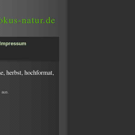
okus-natur.de
Impressum
e, herbst, hochformat,
s aus.