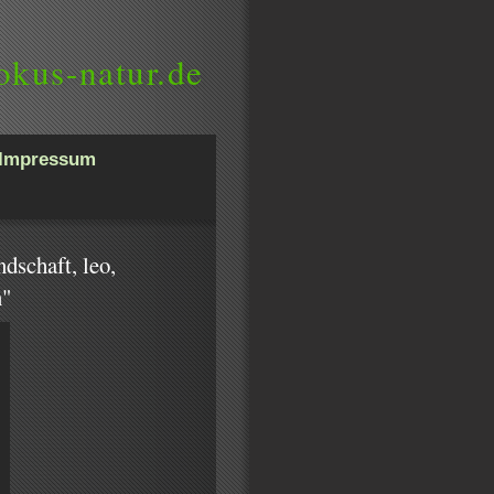
okus-natur.de
Impressum
ndschaft, leo,
n"