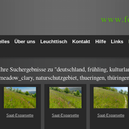
www.
f
lles
Über uns
Leuchttisch
Kontakt
Hilfe
Links
Ihre Suchergebnisse zu "deutschland, frühling, kulturla
meadow_clary, naturschutzgebiet, thueringen, thüringe
Saat-Esparsette
Saat-Esparsette
Saat-Esparsette