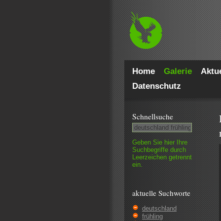
Home
Galerie
Aktue
Datenschutz
Schnell­suche
Geben Sie hier Ihre
Such­begriffe durch
Leer­zeichen getrennt
ein.
aktuelle Suchworte
deutschland
frühling