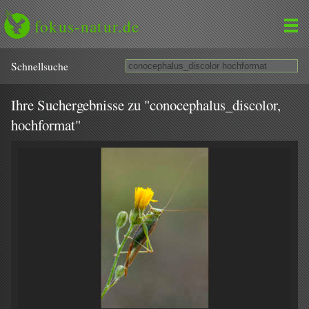
fokus-natur.de
Schnell­suche
Ihre Suchergebnisse zu "conocephalus_discolor,
hochformat"