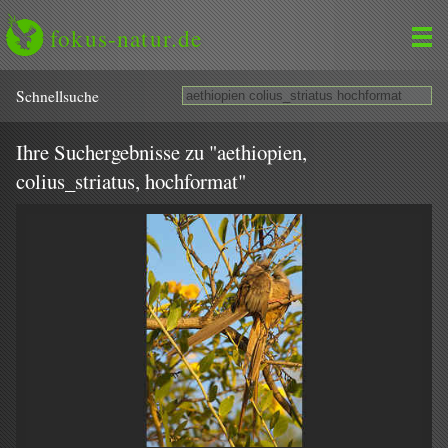
fokus-natur.de
Schnell­suche
Ihre Suchergebnisse zu "aethiopien,
colius_striatus, hochformat"