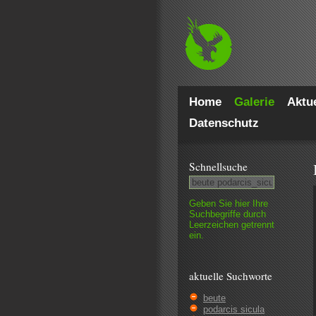
Home
Galerie
Aktue
Datenschutz
Schnell­suche
Geben Sie hier Ihre
Such­begriffe durch
Leer­zeichen getrennt
ein.
aktuelle Suchworte
beute
podarcis sicula