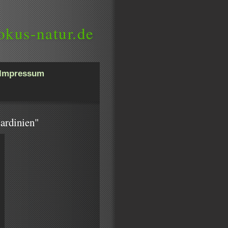
okus-natur.de
Impressum
sardinien"