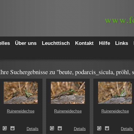
www.
f
lles
Über uns
Leuchttisch
Kontakt
Hilfe
Links
Ihre Suchergebnisse zu "beute, podarcis_sicula, pröhl, 
Ruineneidechse
Ruineneidechse
Ruineneidechse
Details
Details
Details