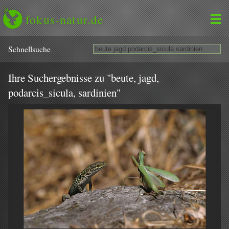
fokus-natur.de
Schnell­suche
Ihre Suchergebnisse zu "beute, jagd,
podarcis_sicula, sardinien"