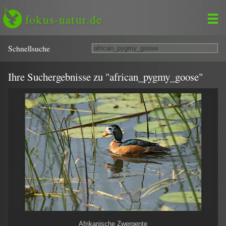
fokus-natur.de
Schnell­suche
Ihre Suchergebnisse zu "african_pygmy_goose"
Afrikanische Zwergente