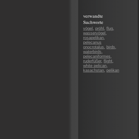
verwandte
Suchworte
vögel
,
pröhl
,
flug
,
wasservögel
,
rosapelikan
,
pelecanus
onocrotalus
,
birds
,
waterbirds
,
pelecaniformes
,
ruderfüßer
,
flight
,
white pelican
,
kasachstan
,
pelikan