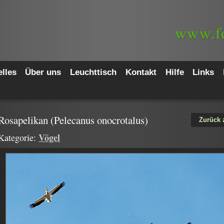
www.
f
lles
Über uns
Leuchttisch
Kontakt
Hilfe
Links
Rosapelikan (Pelecanus onocrotalus)
Zurück 
Vögel
Kategorie: