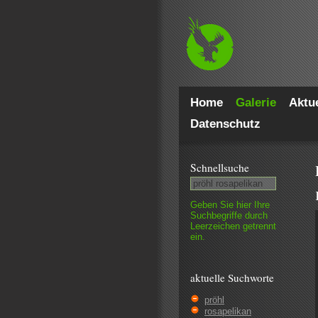
Home
Galerie
Aktue
Datenschutz
Schnell­suche
Geben Sie hier Ihre
Such­begriffe durch
Leer­zeichen getrennt
ein.
aktuelle Suchworte
pröhl
rosapelikan