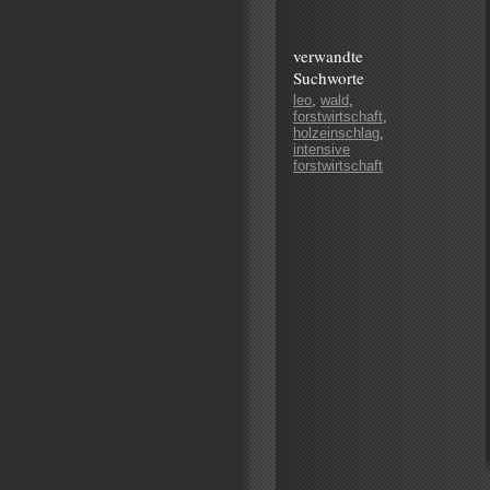
verwandte
Suchworte
leo
,
wald
,
forstwirtschaft
,
holzeinschlag
,
intensive
forstwirtschaft